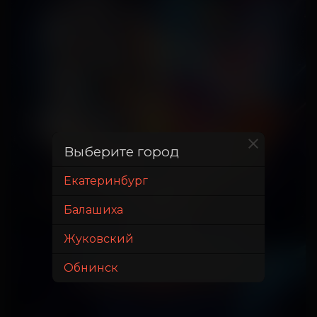
Выберите город
Екатеринбург
Балашиха
Жуковский
Обнинск