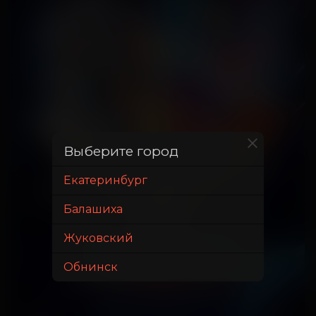
Выберите город
Екатеринбург
Балашиха
Жуковский
Обнинск