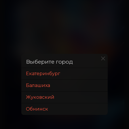
Выберите город
Екатеринбург
Балашиха
Жуковский
Обнинск