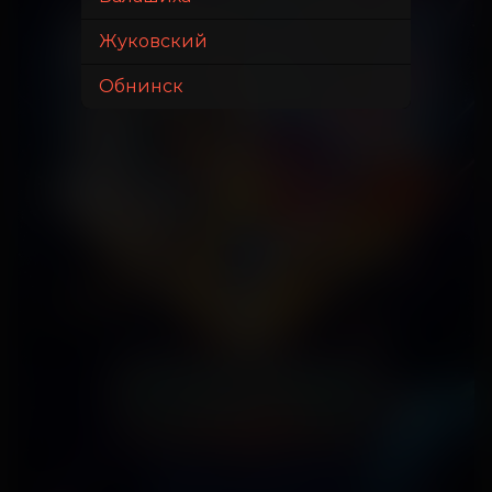
Жуковский
Обнинск