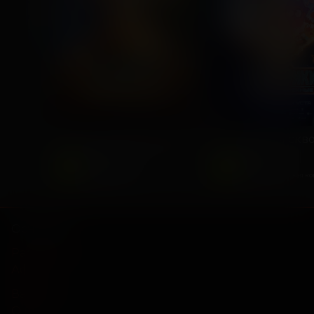
Последний богатырь. Колобок
2026, Россия
2025, Россия
6
6
+
+
Комедия, Фэнтези,
Фантастика,
Приключения
Приключенческая к
Основное
Расписание
Афиша
Вакансии
О нас