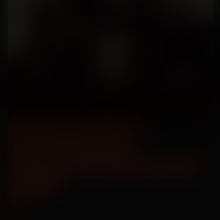
"28 лет спустя" -
предсеансовое
обслуживание "Напугай
меня"
18
+
2025