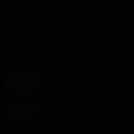
Зрителям
Оплата картой
Возврат билетов
Система лояльности
Политика конфиденциальности
Обратная связь
Правила и соглашения
Подписывайся
Способы оплаты
Контакты