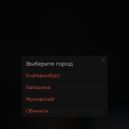
28 июня 2025
В прокате с
6 августа 2025
В прокате до
2 часа 10 минут
Хронометраж
​28 лет в Великобритании бушует вирус, 
превращающий заражённых в агрессивных 
Выберите город
плотоядных тварей. В этом ужасном мире 
маленький мальчик пытается найти врача для 
умирающей мамы.
Екатеринбург
Балашиха
Жуковский
ПРЕМЬЕРА
ДЕТЯМ
ДЕТЯМ
Обнинск