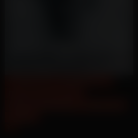
"Черный телефон 2" -
предсеансовое
обслуживание "Напугай
меня"
18
+