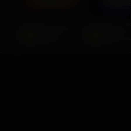
Последний богатырь. Колобок
2026, Россия
2025, Россия
6
6
+
+
Комедия, Фэнтези,
Фантастика,
Приключения
Приключенческая к
Основное
Расписание
Афиша
Вакансии
О нас
Зрителям
Оплата картой
Возврат билетов