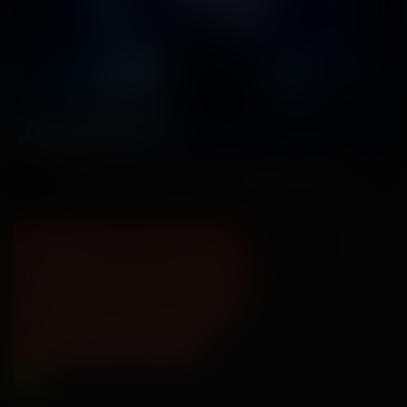
"Лило и Стич" -
предсеансовое
обслуживание
"Остановка"
6
+