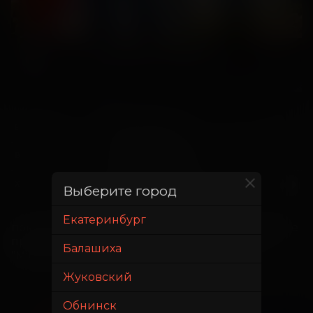
12 апреля 2025
В прокате с
16 июля 2025
В прокате до
0 часов 7 минут (+100 мин.
Хронометраж
Выберите город
ролики)
Екатеринбург
показ фильма "Остановка" (7 минут). Бесплатное 
предсеансовое обслуживание (100 минут): 
Балашиха
"Minecraft в кино".
Жуковский
Обнинск