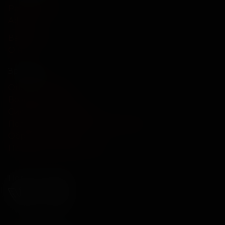
Расписание
Афиша
Вакансии
О нас
Зрителям
Оплата картой
Возврат билетов
Система лояльности
Политика конфиденциальности
Обратная связь
Правила и соглашения
Подписывайся