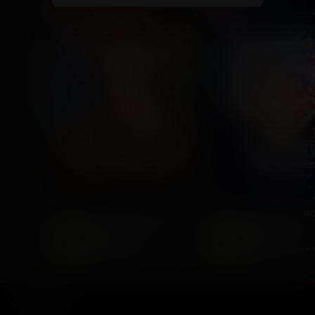
ПРЕМЬЕРА
ДЕТЯМ
ДЕТЯМ
Последний богатырь. Колобок
2026, Россия
2025, Россия
6
6
+
+
Комедия, Фэнтези,
Фантастика,
Приключения
Приключенческая к
Основное