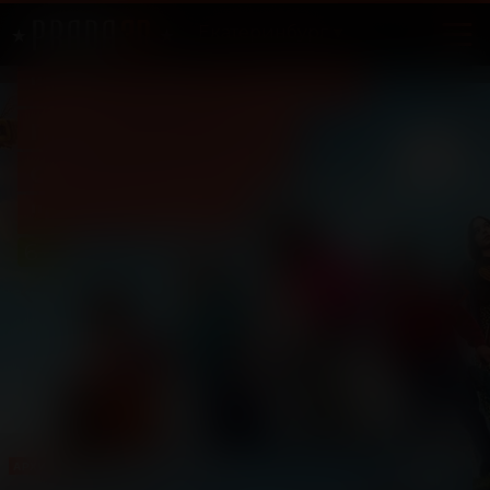
Екатеринбург
"Minecraft в кино" -
предсеансовое
обслуживание
"Остановка"
6
+
АРХИВ