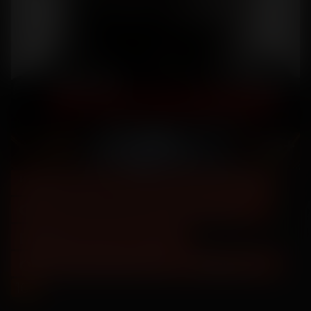
"Миссия невыполнима:
Финальная расплата" -
предсеансовое
обслуживание "Фора Х"
16
+