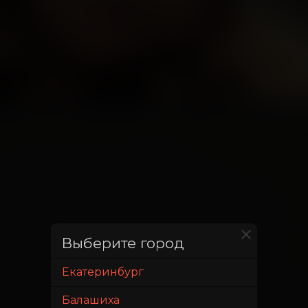
Выберите город
Екатеринбург
Балашиха