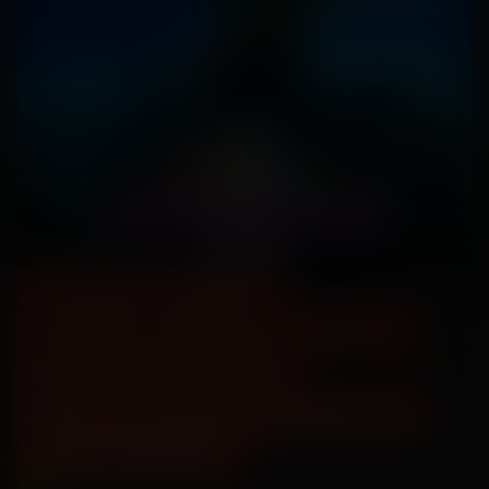
"Супер Марио:
Галактическое кино" -
предсеансовое
обслуживание фильма
"Остановка"