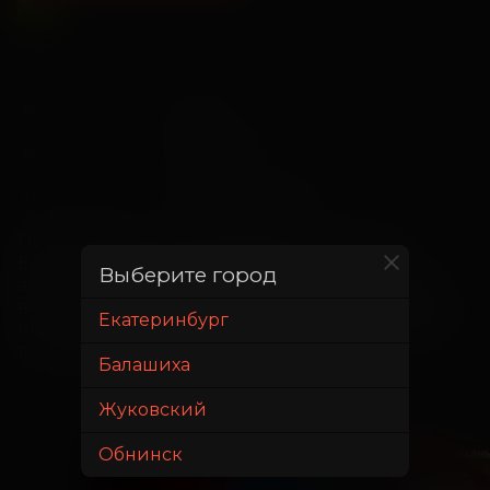
6
+
9 апреля
В прокате с
3 июня
В прокате до
1 час 45 минут
Хронометраж
​После победы над Боузером и спасения 
Бруклина Марио сталкивается со злобным 
Выберите город
альянсом Варио и Боузера-младшего. Теперь 
вместе со своими друзьями и Йоши он должен 
Екатеринбург
помешать их планам по завоеванию мирового 
господства.
Балашиха
Жуковский
Обнинск
ДЕТЯМ