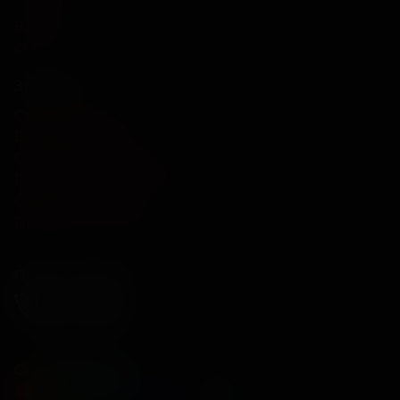
Вакансии
О нас
Зрителям
Оплата картой
Возврат билетов
Система лояльности
Политика конфиденциальности
Обратная связь
Правила и соглашения
Подписывайся
Способы оплаты