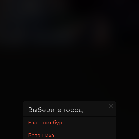
Выберите город
Екатеринбург
Балашиха