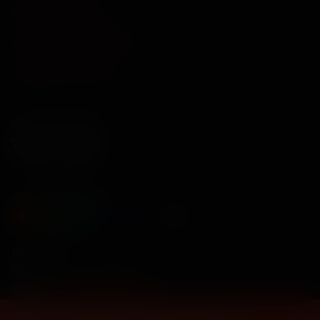
Возврат билетов
Система лояльности
Политика конфиденциальности
Обратная связь
Правила и соглашения
Подписывайся
Способы оплаты
Контакты
Касса
+7 343 328-88-77
Касса
+7 922 188-88-77
Сайт использует cookies при