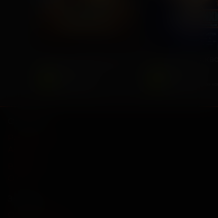
Последний богатырь. Колобок
2026, Россия
2025, Россия
6
6
+
+
Комедия, Фэнтези,
Фантастика,
Приключения
Приключенческая к
Основное
Расписание
Афиша
Вакансии
О нас
Зрителям
Оплата картой