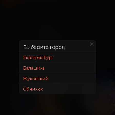
16
+
10 июня
В прокате с
8 июля
В прокате до
Выберите город
1 час 50 минут
Хронометраж
Екатеринбург
Балашиха
ПРЕМЬЕРА
ДЕТЯМ
ДЕТЯМ
Жуковский
Обнинск