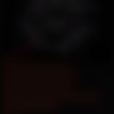
"Удивительный
цифровой цирк" -
предсеансовое
обслуживание фильма
"Остановка"