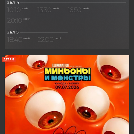
Зал 4
10:10
13:30
16:50
320 ₽
380 ₽
380 ₽
20:10
480 ₽
Зал 5
18:40
22:00
480 ₽
480 ₽
ДЕТЯМ