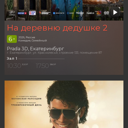
На деревню дедушке 2
6
2026, Россия
+
Комедия, Семейный
Prada 3D
Екатеринбург
г. Екатеринбург, ул. Краснолесья, строение 133, помещение 87
Зал 1
10:30
17:50
320 ₽
380 ₽