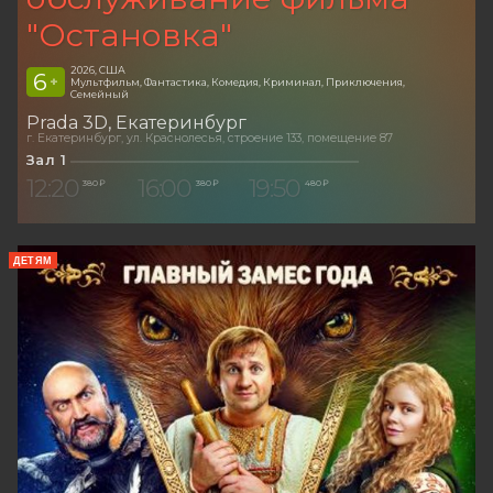
"Остановка"
2026, США
6
+
Мультфильм, Фантастика, Комедия, Криминал, Приключения,
Семейный
Prada 3D
Екатеринбург
г. Екатеринбург, ул. Краснолесья, строение 133, помещение 87
Зал 1
12:20
16:00
19:50
380 ₽
380 ₽
480 ₽
ДЕТЯМ