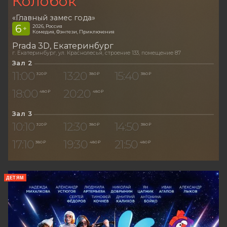
Колобок
«Главный замес года»
6
2026, Россия
+
Комедия, Фэнтези, Приключения
Prada 3D
Екатеринбург
г. Екатеринбург, ул. Краснолесья, строение 133, помещение 87
Зал 2
11:00
13:20
15:40
320 ₽
380 ₽
380 ₽
18:00
20:20
480 ₽
480 ₽
Зал 3
10:10
12:30
14:50
320 ₽
380 ₽
380 ₽
17:10
19:30
21:50
380 ₽
480 ₽
480 ₽
ДЕТЯМ