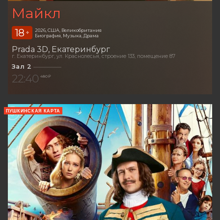
Майкл
18
2026, США, Великобритания
+
Биография, Музыка, Драма
Prada 3D
Екатеринбург
г. Екатеринбург, ул. Краснолесья, строение 133, помещение 87
Зал 2
22:40
480 ₽
ПУШКИНСКАЯ КАРТА