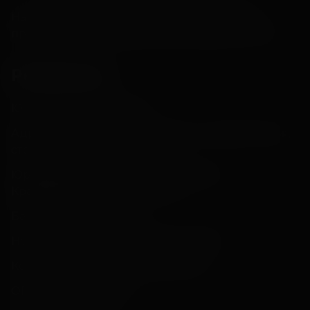
Наш кинотеатр — это масса возможностей
провести в свое удовольствие! Ждём в гости!
Реквизиты
Юр. лицо: ООО «Прада»
Адрес: 620105, г. Екатеринбург, ул. Краснолесья,
стр.е 133, пом. 87
Юр. адрес: 620105, г. Екатеринбург, ул.
Краснолесья, стр. 133, пом. 87
Банк: ПАО КБ "УБРиР"
Номер счета: 40702810962320001631
Кор. счет: 30101810900000000795
ОГРН: 1169658035337