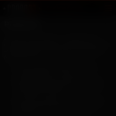
Екатеринбург
Prada 3D
«Prada 3D Екатеринбург» — современный
пятизальный кинотеатр, входящий в состав ТРЦ
«Академический», ежедневно в репертуаре
более 10 фильмов.
Яркий кинобар со свежим попкорном
и охлаждающими напитками.
Комфортные кресла, широкие проходы
между рядами, впереди сидящие гости
не мешают просмотру.
Киноцентр оснащен кинопроекционным
и звуком оборудованием последнего
поколения.