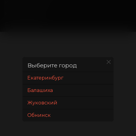
ИНН: 6658484778
КПП: 665801001
БИК: 046577795
Выберите город
Екатеринбург
Балашиха
Жуковский
Обнинск