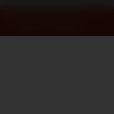
Сайт использует cookies при
авторизации и для аналитики
Принять
Читать подробнее
Екатеринбург
▾
Prada 3D