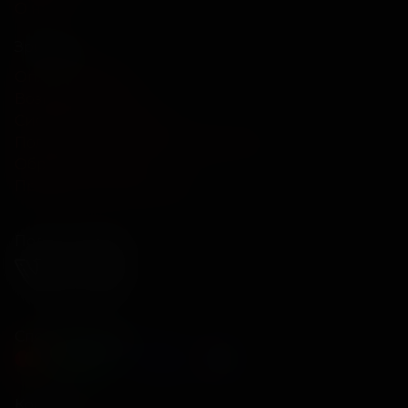
О нас
Зрителям
Оплата картой
Возврат билетов
Система лояльности
Политика конфиденциальности
Обратная связь
Правила и соглашения
Подписывайся
Способы оплаты
Контакты