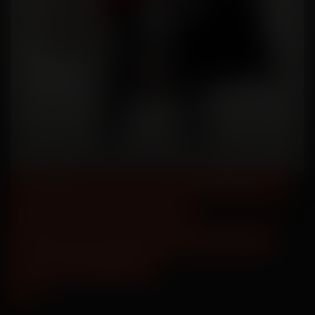
"Дьявол носит Prada 2" -
предсеансовое
обслуживание фильма
"Остановка"
16
+