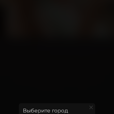
Выберите город