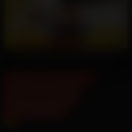
"Плохие парни 2" -
предсеансовое
обслуживание
"Остановка"
12
+